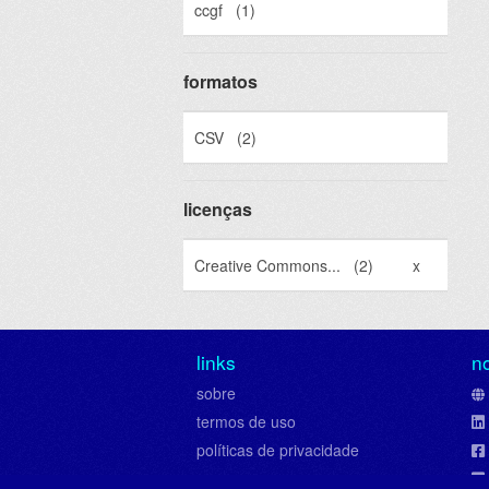
ccgf
(1)
formatos
CSV
(2)
licenças
Creative Commons...
(2)
x
links
n
sobre
termos de uso
políticas de privacidade