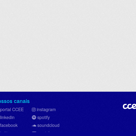
ossos canais
portal CCEE
instagram
linkedin
spotify
facebook
soundcloud
twitter
youtube