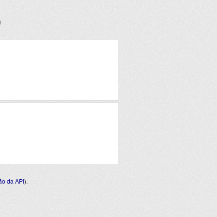
o da API
).