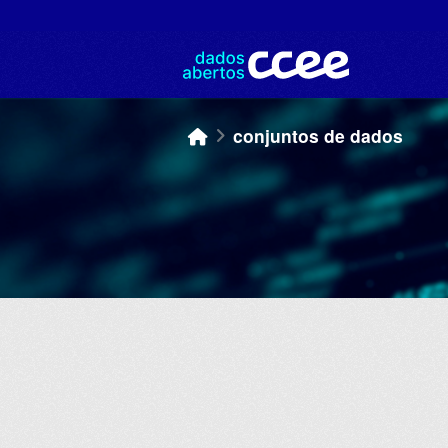
Skip to main content
conjuntos de dados