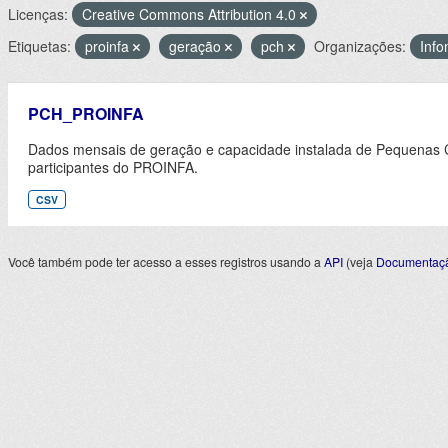
Licenças:
Creative Commons Attribution 4.0
Etiquetas:
proinfa
geração
pch
Organizações:
Inf
PCH_PROINFA
Dados mensais de geração e capacidade instalada de Pequenas Ce
participantes do PROINFA.
CSV
Você também pode ter acesso a esses registros usando a
API
(veja
Documentaçã