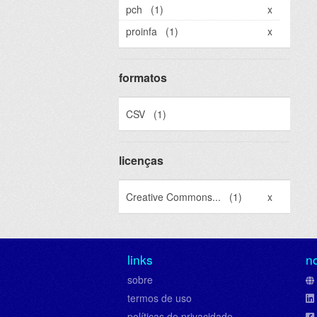
pch
(1)
x
proinfa
(1)
x
formatos
CSV
(1)
licenças
Creative Commons...
(1)
x
links
n
sobre
termos de uso
políticas de privacidade