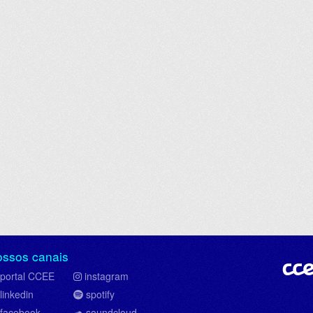
ossos canais
portal CCEE
instagram
linkedin
spotify
facebook
soundcloud