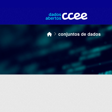
Skip to main content
conjuntos de dados