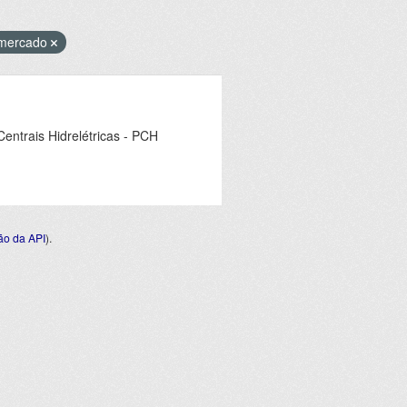
omercado
ntrais Hidrelétricas - PCH
o da API
).