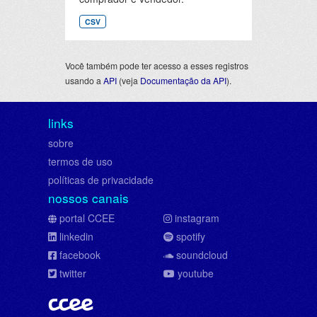
CSV
Você também pode ter acesso a esses registros
usando a
API
(veja
Documentação da API
).
links
sobre
termos de uso
políticas de privacidade
nossos canais
portal CCEE
instagram
linkedin
spotify
facebook
soundcloud
twitter
youtube