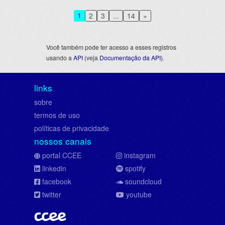
1
2
3
...
14
»
Você também pode ter acesso a esses registros
usando a
API
(veja
Documentação da API
).
links
sobre
termos de uso
políticas de privacidade
nossos canais
portal CCEE
instagram
linkedin
spotify
facebook
soundcloud
twitter
youtube