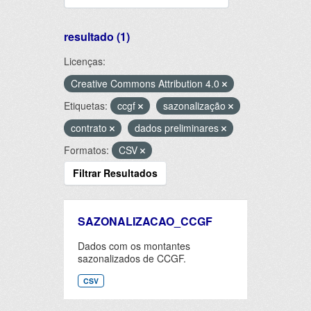
resultado (1)
Licenças:
Creative Commons Attribution 4.0
Etiquetas:
ccgf
sazonalização
contrato
dados preliminares
Formatos:
CSV
Filtrar Resultados
SAZONALIZACAO_CCGF
Dados com os montantes
sazonalizados de CCGF.
CSV