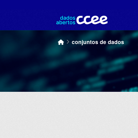
Skip to main content
conjuntos de dados