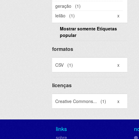
geração
(1)
leilão
(1)
x
Mostrar somente Etiquetas
popular
formatos
CSV
(1)
x
licenças
Creative Commons...
(1)
x
links
n
sobre