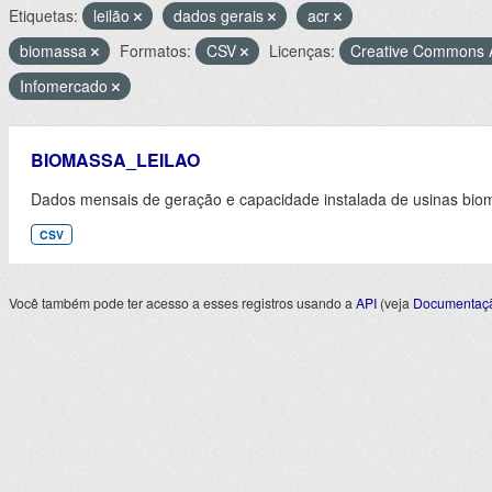
Etiquetas:
leilão
dados gerais
acr
biomassa
Formatos:
CSV
Licenças:
Creative Commons A
Infomercado
BIOMASSA_LEILAO
Dados mensais de geração e capacidade instalada de usinas biom
CSV
Você também pode ter acesso a esses registros usando a
API
(veja
Documentaçã