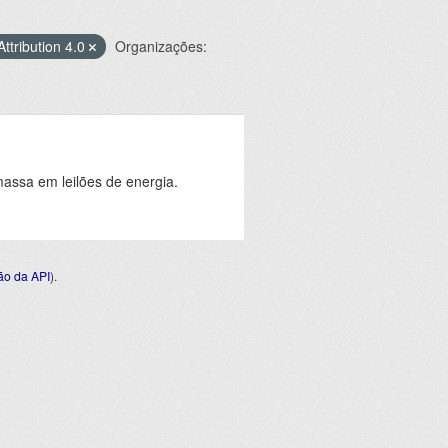
ttribution 4.0
Organizações:
assa em leilões de energia.
o da API
).