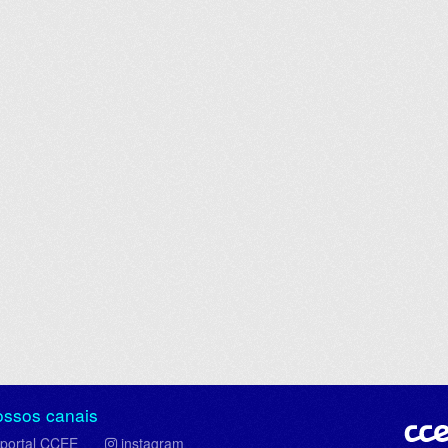
ossos canais
portal CCEE
instagram