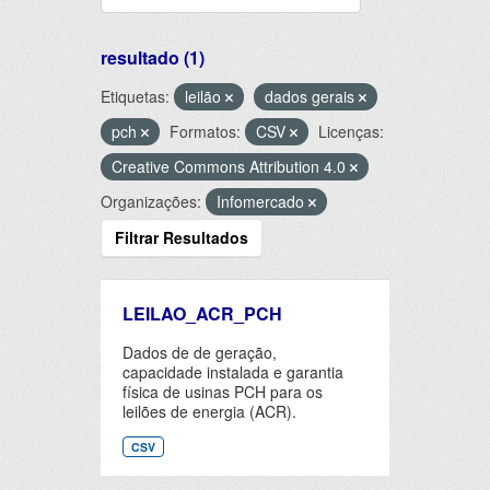
resultado (1)
Etiquetas:
leilão
dados gerais
pch
Formatos:
CSV
Licenças:
Creative Commons Attribution 4.0
Organizações:
Infomercado
Filtrar Resultados
LEILAO_ACR_PCH
Dados de de geração,
capacidade instalada e garantia
física de usinas PCH para os
leilões de energia (ACR).
CSV