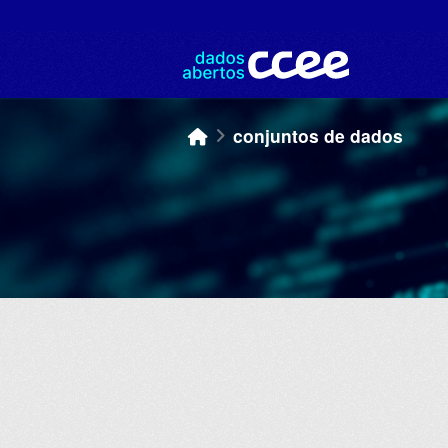
Skip to main content
conjuntos de dados