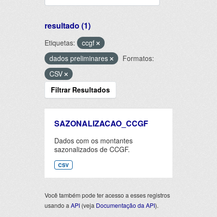
resultado (1)
Etiquetas:
ccgf
dados preliminares
Formatos:
CSV
Filtrar Resultados
SAZONALIZACAO_CCGF
Dados com os montantes
sazonalizados de CCGF.
CSV
Você também pode ter acesso a esses registros
usando a
API
(veja
Documentação da API
).