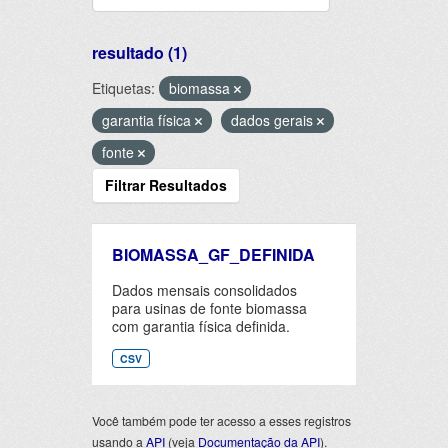
resultado (1)
Etiquetas:
biomassa
garantia física
dados gerais
fonte
Filtrar Resultados
BIOMASSA_GF_DEFINIDA
Dados mensais consolidados
para usinas de fonte biomassa
com garantia física definida.
CSV
Você também pode ter acesso a esses registros
usando a
API
(veja
Documentação da API
).