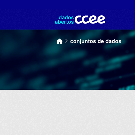
Skip to main content
conjuntos de dados