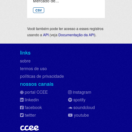
Mercado de...
CSV
Você também pode ter acesso a esses registros
usando a
API
(veja
Documentação da API
).
links
sobre
termos de uso
políticas de privacidade
nossos canais
portal CCEE
instagram
linkedin
spotify
facebook
soundcloud
twitter
youtube