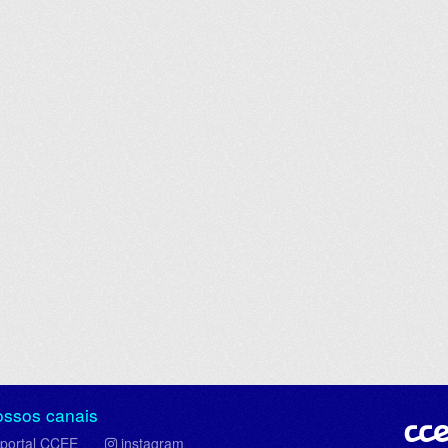
ossos canais
portal CCEE
instagram