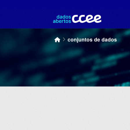
Skip to main content
conjuntos de dados