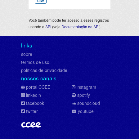
CSV
Você também pode ter acesso a esses registros
usando a
API
(veja
Documentação da API
).
links
sobre
termos de uso
políticas de privacidade
nossos canais
portal CCEE
instagram
linkedin
spotify
facebook
soundcloud
twitter
youtube