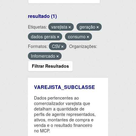
resultado (1)
Etiquetas:
varejista
geração
dados gerais
consumo
Formatos:
CSV
Organizações:
Infomercado
Filtrar Resultados
VAREJISTA_SUBCLASSE
Dados pertencentes ao
comercializador varejista que
detalham a quantidade de
perfis de agente representados,
ativos, montantes de compra e
venda e o resultado financeiro
no MCP.