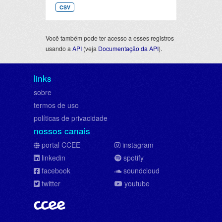
CSV
Você também pode ter acesso a esses registros
usando a
API
(veja
Documentação da API
).
links
sobre
termos de uso
políticas de privacidade
nossos canais
portal CCEE
instagram
linkedin
spotify
facebook
soundcloud
twitter
youtube