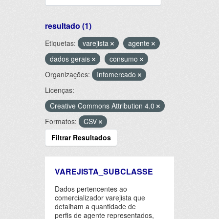
resultado (1)
Etiquetas:
varejista
agente
dados gerais
consumo
Organizações:
Infomercado
Licenças:
Creative Commons Attribution 4.0
Formatos:
CSV
Filtrar Resultados
VAREJISTA_SUBCLASSE
Dados pertencentes ao
comercializador varejista que
detalham a quantidade de
perfis de agente representados,