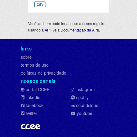
CSV
Você também pode ter acesso a esses registros
usando a
API
(veja
Documentação da API
).
links
sobre
termos de uso
políticas de privacidade
nossos canais
portal CCEE
instagram
linkedin
spotify
facebook
soundcloud
twitter
youtube