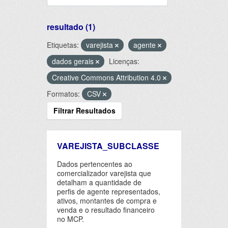
resultado (1)
Etiquetas:
varejista
agente
dados gerais
Licenças:
Creative Commons Attribution 4.0
Formatos:
CSV
Filtrar Resultados
VAREJISTA_SUBCLASSE
Dados pertencentes ao
comercializador varejista que
detalham a quantidade de
perfis de agente representados,
ativos, montantes de compra e
venda e o resultado financeiro
no MCP.