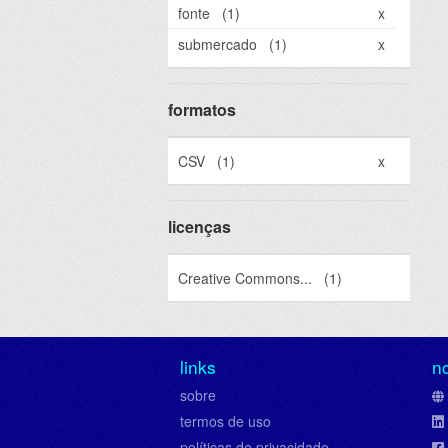
fonte
(1)
x
submercado
(1)
x
formatos
CSV
(1)
x
licenças
Creative Commons...
(1)
links
n
sobre
termos de uso
políticas de privacidade