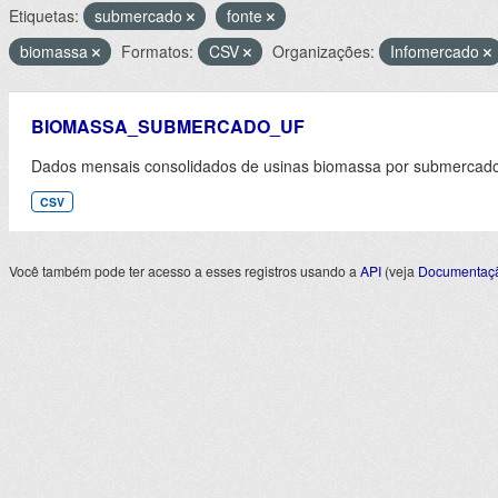
Etiquetas:
submercado
fonte
biomassa
Formatos:
CSV
Organizações:
Infomercado
BIOMASSA_SUBMERCADO_UF
Dados mensais consolidados de usinas biomassa por submercado 
CSV
Você também pode ter acesso a esses registros usando a
API
(veja
Documentaçã