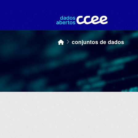
Skip to main content
conjuntos de dados