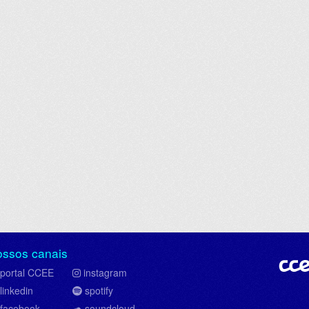
ossos canais
portal CCEE
instagram
linkedin
spotify
facebook
soundcloud