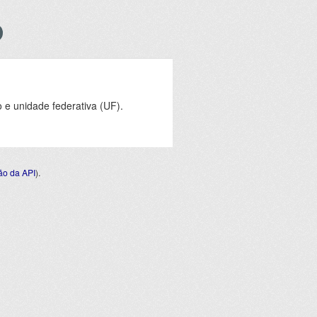
e unidade federativa (UF).
o da API
).