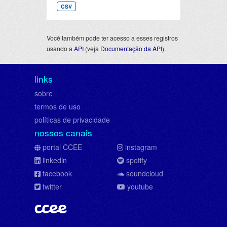
CSV
Você também pode ter acesso a esses registros
usando a
API
(veja
Documentação da API
).
links
sobre
termos de uso
políticas de privacidade
nossos canais
portal CCEE
instagram
linkedin
spotify
facebook
soundcloud
twitter
youtube