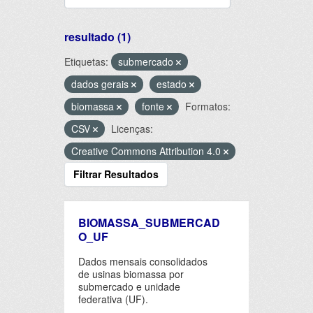
resultado (1)
Etiquetas:
submercado
dados gerais
estado
biomassa
fonte
Formatos:
CSV
Licenças:
Creative Commons Attribution 4.0
Filtrar Resultados
BIOMASSA_SUBMERCAD
O_UF
Dados mensais consolidados
de usinas biomassa por
submercado e unidade
federativa (UF).