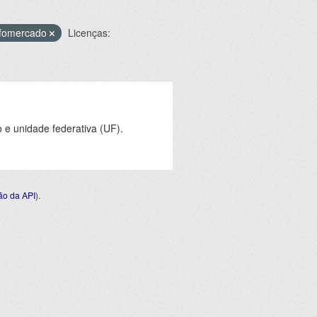
nfomercado
Licenças:
e unidade federativa (UF).
o da API
).