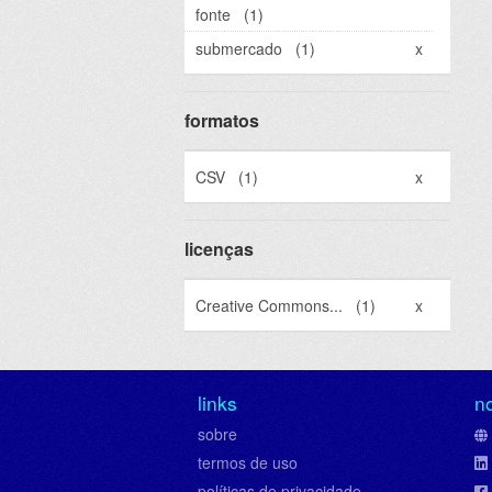
fonte
(1)
submercado
(1)
x
formatos
CSV
(1)
x
licenças
Creative Commons...
(1)
x
links
n
sobre
termos de uso
políticas de privacidade