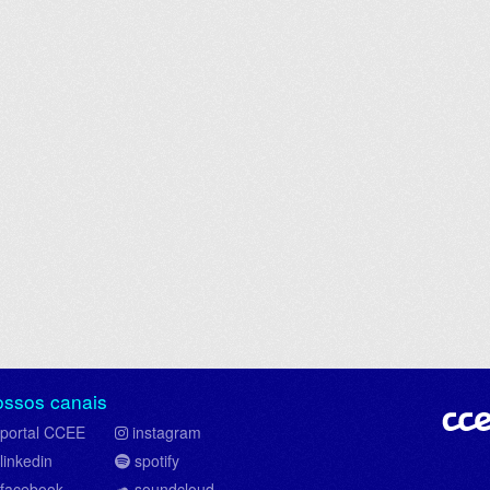
ossos canais
portal CCEE
instagram
linkedin
spotify
facebook
soundcloud