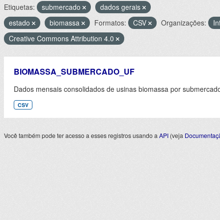
Etiquetas:
submercado
dados gerais
estado
biomassa
Formatos:
CSV
Organizações:
I
Creative Commons Attribution 4.0
BIOMASSA_SUBMERCADO_UF
Dados mensais consolidados de usinas biomassa por submercado 
CSV
Você também pode ter acesso a esses registros usando a
API
(veja
Documentaçã