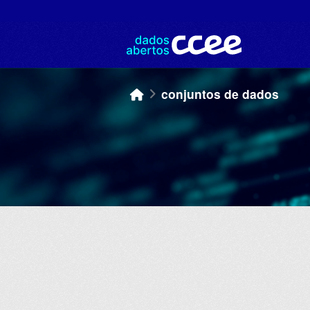
Skip to main content
conjuntos de dados