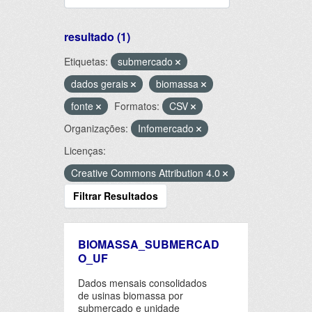
resultado (1)
Etiquetas:
submercado
dados gerais
biomassa
fonte
Formatos:
CSV
Organizações:
Infomercado
Licenças:
Creative Commons Attribution 4.0
Filtrar Resultados
BIOMASSA_SUBMERCAD
O_UF
Dados mensais consolidados
de usinas biomassa por
submercado e unidade