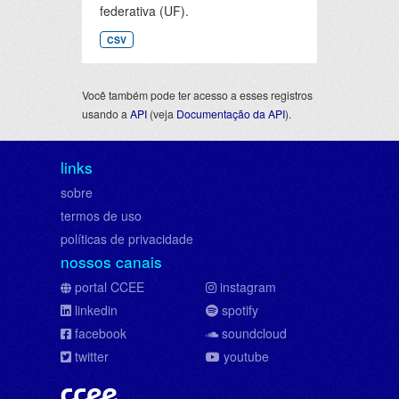
federativa (UF).
CSV
Você também pode ter acesso a esses registros
usando a
API
(veja
Documentação da API
).
links
sobre
termos de uso
políticas de privacidade
nossos canais
portal CCEE
instagram
linkedin
spotify
facebook
soundcloud
twitter
youtube