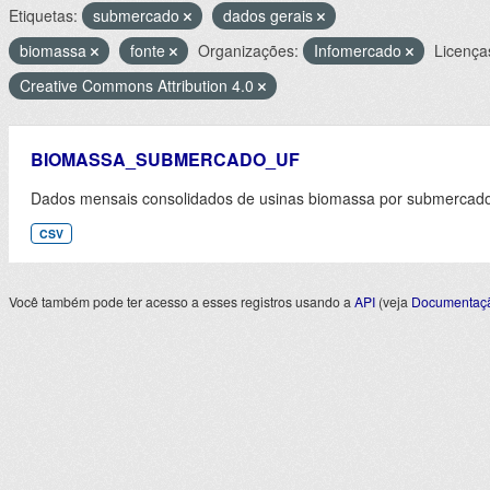
Etiquetas:
submercado
dados gerais
biomassa
fonte
Organizações:
Infomercado
Licença
Creative Commons Attribution 4.0
BIOMASSA_SUBMERCADO_UF
Dados mensais consolidados de usinas biomassa por submercado 
CSV
Você também pode ter acesso a esses registros usando a
API
(veja
Documentaçã