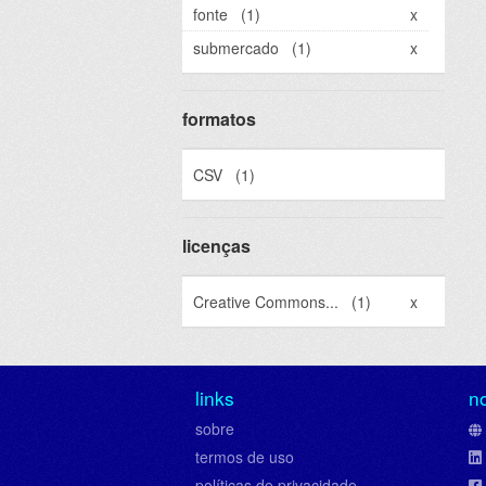
fonte
(1)
x
submercado
(1)
x
formatos
CSV
(1)
licenças
Creative Commons...
(1)
x
links
n
sobre
termos de uso
políticas de privacidade