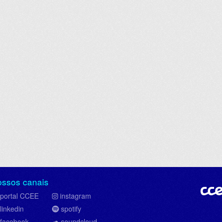
ossos canais
portal CCEE
instagram
linkedin
spotify
facebook
soundcloud