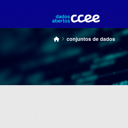
Skip to main content
conjuntos de dados