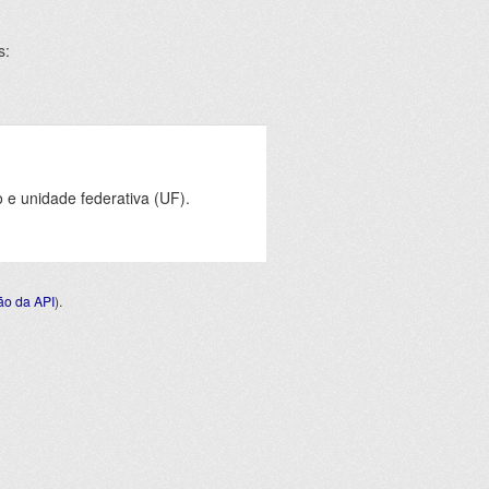
s:
e unidade federativa (UF).
o da API
).