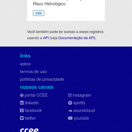
Risco Hidrológico.
CSV
Você também pode ter acesso a esses registros
usando a
API
(veja
Documentação da API
).
links
sobre
termos de uso
políticas de privacidade
nossos canais
portal CCEE
instagram
linkedin
spotify
facebook
soundcloud
twitter
youtube