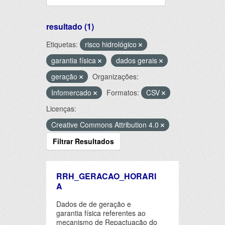
resultado (1)
Etiquetas:
risco hidrológico
garantia física
dados gerais
geração
Organizações:
Infomercado
Formatos:
CSV
Licenças:
Creative Commons Attribution 4.0
Filtrar Resultados
RRH_GERACAO_HORARI
A
Dados de de geração e
garantia física referentes ao
mecanismo de Repactuação do