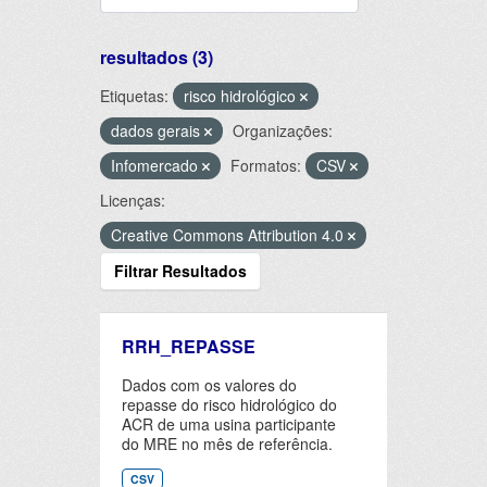
resultados (3)
Etiquetas:
risco hidrológico
dados gerais
Organizações:
Infomercado
Formatos:
CSV
Licenças:
Creative Commons Attribution 4.0
Filtrar Resultados
RRH_REPASSE
Dados com os valores do
repasse do risco hidrológico do
ACR de uma usina participante
do MRE no mês de referência.
CSV