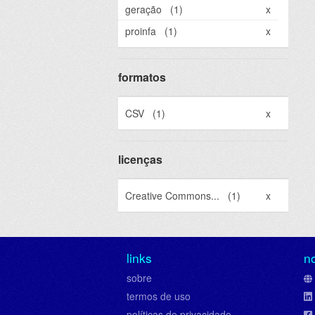
geração
(1)
x
proinfa
(1)
x
formatos
CSV
(1)
x
licenças
Creative Commons...
(1)
x
links
n
sobre
termos de uso
políticas de privacidade