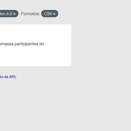
ion 4.0
Formatos:
CSV
omassa participantes do
o da API
).