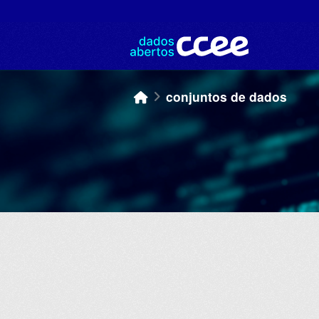
Skip to main content
conjuntos de dados