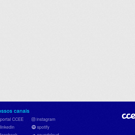
ossos canais
portal CCEE
instagram
linkedin
spotify
facebook
soundcloud