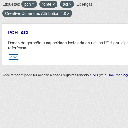
Etiquetas:
pch
fonte
acl
Licenças:
Creative Commons Attribution 4.0
PCH_ACL
Dados de geração e capacidade instalada de usinas PCH partici
referência.
CSV
Você também pode ter acesso a esses registros usando a
API
(veja
Documentaçã