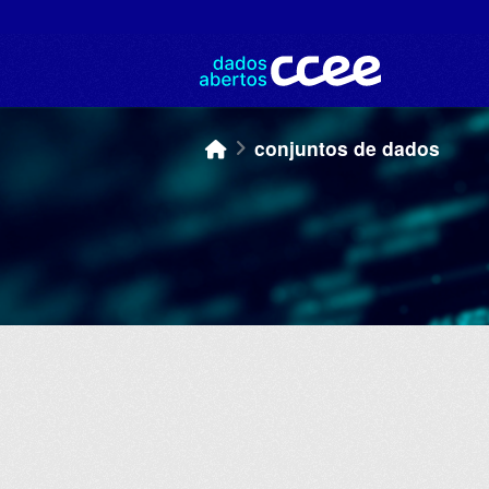
Skip to main content
conjuntos de dados