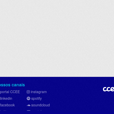
ossos canais
portal CCEE
instagram
linkedin
spotify
facebook
soundcloud
twitter
youtube