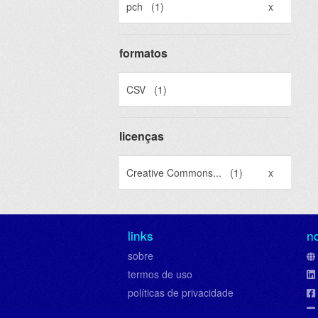
pch
(1)
x
formatos
CSV
(1)
licenças
Creative Commons...
(1)
x
links
n
sobre
termos de uso
políticas de privacidade