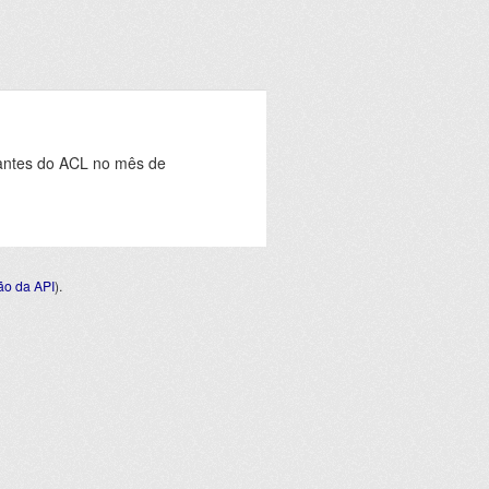
pantes do ACL no mês de
o da API
).