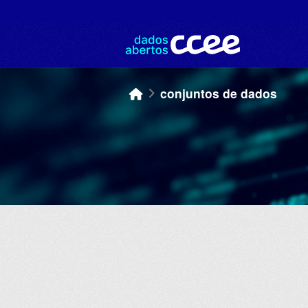
Skip to main content
conjuntos de dados