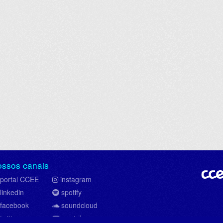
ossos canais
portal CCEE
instagram
linkedin
spotify
facebook
soundcloud
twitter
youtube