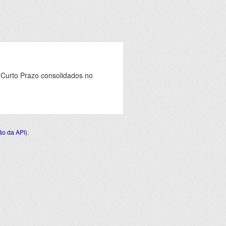
 Curto Prazo consolidados no
o da API
).