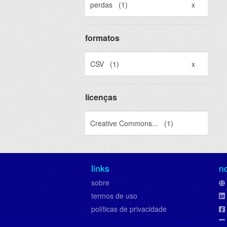
perdas
(1)
x
formatos
CSV
(1)
x
licenças
Creative Commons...
(1)
links
n
sobre
termos de uso
políticas de privacidade