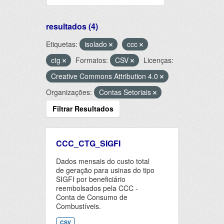
resultados (4)
Etiquetas:
isolado
ccc
ctg
Formatos:
CSV
Licenças:
Creative Commons Attribution 4.0
Organizações:
Contas Setoriais
Filtrar Resultados
CCC_CTG_SIGFI
Dados mensais do custo total
de geração para usinas do tipo
SIGFI por beneficiário
reembolsados pela CCC -
Conta de Consumo de
Combustíveis.
CSV