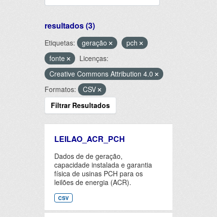
resultados (3)
Etiquetas:
geração
pch
fonte
Licenças:
Creative Commons Attribution 4.0
Formatos:
CSV
Filtrar Resultados
LEILAO_ACR_PCH
Dados de de geração,
capacidade instalada e garantia
física de usinas PCH para os
leilões de energia (ACR).
CSV