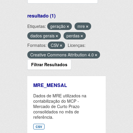
resultado (1)
Etiquetas:
geração
mre
dados gerais
perdas
Formatos:
CSV
Licenças:
Creative Commons Attribution 4.0
Filtrar Resultados
MRE_MENSAL
Dados de MRE utilizados na
contabilização do MCP -
Mercado de Curto Prazo
consolidados no mês de
referência.
CSV