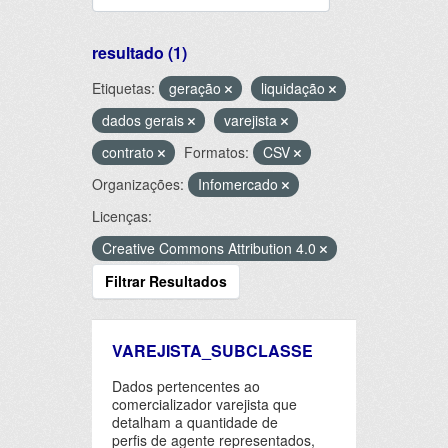
resultado (1)
Etiquetas:
geração
liquidação
dados gerais
varejista
contrato
Formatos:
CSV
Organizações:
Infomercado
Licenças:
Creative Commons Attribution 4.0
Filtrar Resultados
VAREJISTA_SUBCLASSE
Dados pertencentes ao
comercializador varejista que
detalham a quantidade de
perfis de agente representados,