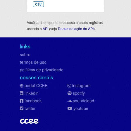
CSV
Você também pode ter acesso a esses registros
usando a
API
(veja
Documentação da API
).
links
sobre
termos de uso
políticas de privacidade
nossos canais
portal CCEE
instagram
linkedin
spotify
facebook
soundcloud
twitter
youtube