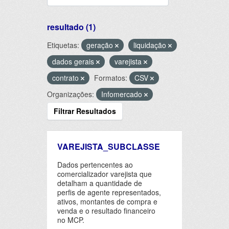
resultado (1)
Etiquetas:
geração
liquidação
dados gerais
varejista
contrato
Formatos:
CSV
Organizações:
Infomercado
Filtrar Resultados
VAREJISTA_SUBCLASSE
Dados pertencentes ao
comercializador varejista que
detalham a quantidade de
perfis de agente representados,
ativos, montantes de compra e
venda e o resultado financeiro
no MCP.