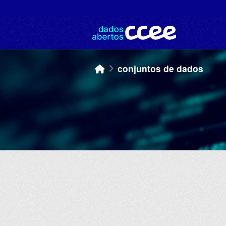
Skip to main content
conjuntos de dados