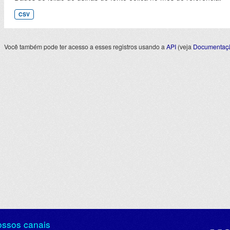
CSV
Você também pode ter acesso a esses registros usando a
API
(veja
Documentaçã
ossos canais