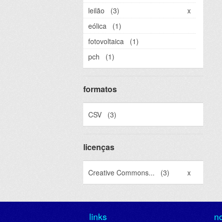
leilão
(3)
x
eólica
(1)
fotovoltaica
(1)
pch
(1)
formatos
CSV
(3)
licenças
Creative Commons...
(3)
x
links
n