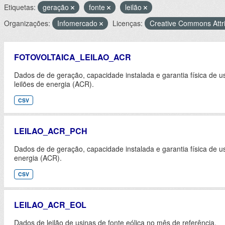
Etiquetas:
geração
fonte
leilão
Organizações:
Infomercado
Licenças:
Creative Commons Attri
FOTOVOLTAICA_LEILAO_ACR
Dados de de geração, capacidade instalada e garantia física de us
leilões de energia (ACR).
CSV
LEILAO_ACR_PCH
Dados de de geração, capacidade instalada e garantia física de u
energia (ACR).
CSV
LEILAO_ACR_EOL
Dados de leilão de usinas de fonte eólica no mês de referência.