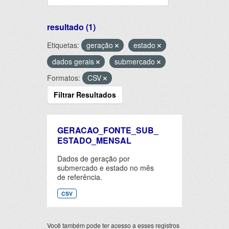
resultado (1)
Etiquetas:
geração
estado
dados gerais
submercado
Formatos:
CSV
Filtrar Resultados
GERACAO_FONTE_SUB_
ESTADO_MENSAL
Dados de geração por
submercado e estado no mês
de referência.
CSV
Você também pode ter acesso a esses registros