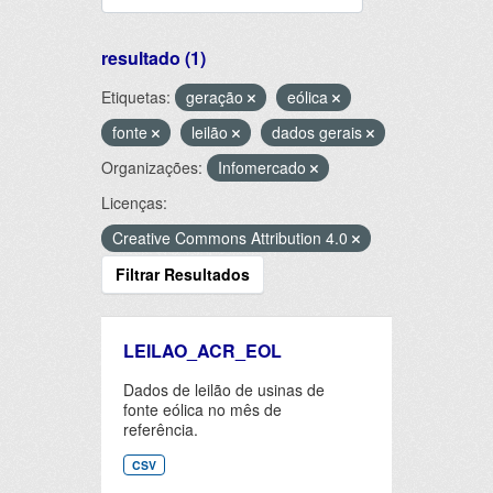
resultado (1)
Etiquetas:
geração
eólica
fonte
leilão
dados gerais
Organizações:
Infomercado
Licenças:
Creative Commons Attribution 4.0
Filtrar Resultados
LEILAO_ACR_EOL
Dados de leilão de usinas de
fonte eólica no mês de
referência.
CSV