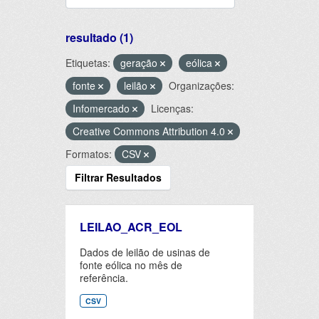
resultado (1)
Etiquetas:
geração
eólica
fonte
leilão
Organizações:
Infomercado
Licenças:
Creative Commons Attribution 4.0
Formatos:
CSV
Filtrar Resultados
LEILAO_ACR_EOL
Dados de leilão de usinas de
fonte eólica no mês de
referência.
CSV