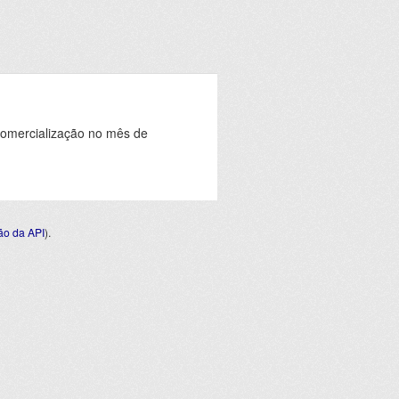
comercialização no mês de
o da API
).