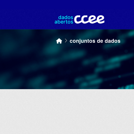
Skip to main content
conjuntos de dados