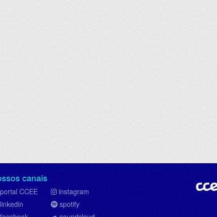
ossos canais
portal CCEE
instagram
linkedin
spotify
facebook
soundcloud