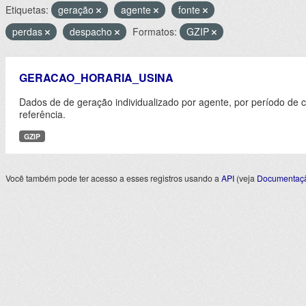
Etiquetas:
geração
agente
fonte
perdas
despacho
Formatos:
GZIP
GERACAO_HORARIA_USINA
Dados de de geração individualizado por agente, por período de 
referência.
GZIP
Você também pode ter acesso a esses registros usando a
API
(veja
Documentaçã