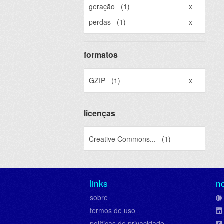
geração
(1)
x
perdas
(1)
x
formatos
GZIP
(1)
x
licenças
Creative Commons...
(1)
links
n
sobre
termos de uso
políticas de privacidade