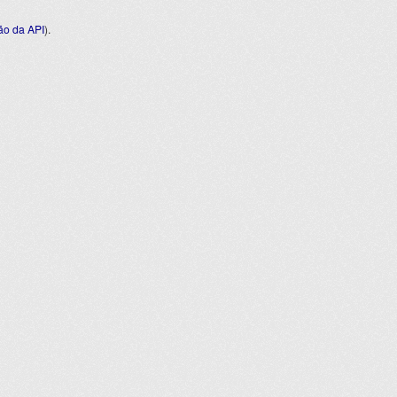
o da API
).