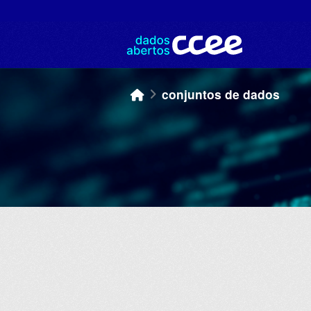
Skip to main content
conjuntos de dados