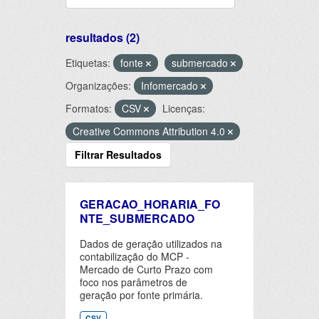
resultados (2)
Etiquetas:
fonte
submercado
Organizações:
Infomercado
Formatos:
CSV
Licenças:
Creative Commons Attribution 4.0
Filtrar Resultados
GERACAO_HORARIA_FO
NTE_SUBMERCADO
Dados de geração utilizados na
contabilização do MCP -
Mercado de Curto Prazo com
foco nos parâmetros de
geração por fonte primária.
CSV