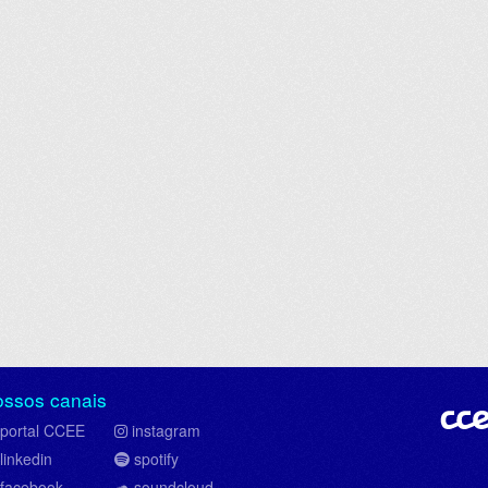
ossos canais
portal CCEE
instagram
linkedin
spotify
facebook
soundcloud