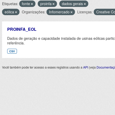
Etiquetas:
fonte
proinfa
dados gerais
eólica
Organizações:
Infomercado
Licenças:
Creative C
PROINFA_EOL
Dados de geração e capacidade instalada de usinas eólicas part
referência.
CSV
Você também pode ter acesso a esses registros usando a
API
(veja
Documentaçã