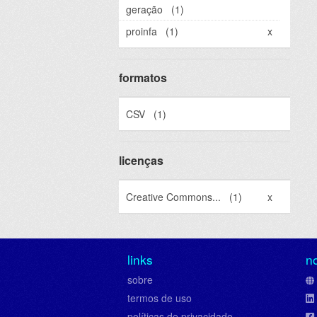
geração
(1)
proinfa
(1)
x
formatos
CSV
(1)
licenças
Creative Commons...
(1)
x
links
n
sobre
termos de uso
políticas de privacidade