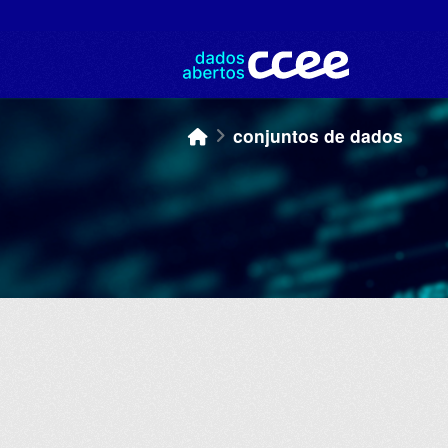
Skip to main content
conjuntos de dados