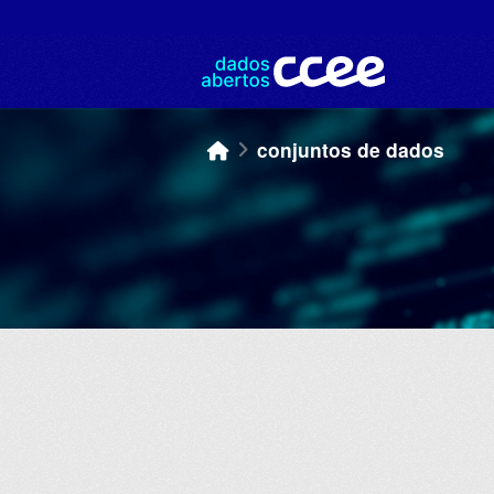
Skip to main content
conjuntos de dados