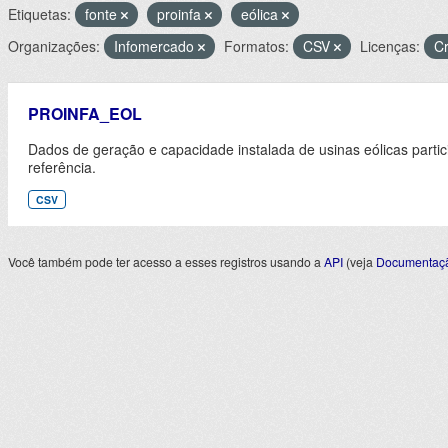
Etiquetas:
fonte
proinfa
eólica
Organizações:
Infomercado
Formatos:
CSV
Licenças:
Cr
PROINFA_EOL
Dados de geração e capacidade instalada de usinas eólicas part
referência.
CSV
Você também pode ter acesso a esses registros usando a
API
(veja
Documentaçã