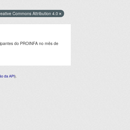
eative Commons Attribution 4.0
icipantes do PROINFA no mês de
o da API
).