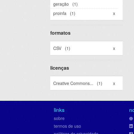
geração
(1)
proinfa
(1)
x
formatos
CSV
(1)
x
licenças
Creative Commons...
(1)
x
links
n
sobre
termos de uso
políticas de privacidade