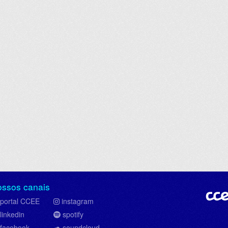
ossos canais
portal CCEE
instagram
linkedin
spotify
facebook
soundcloud