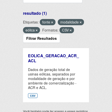
resultado (1)
Etiquetas:
fonte
modalidade
eólica
Formatos:
CSV
Filtrar Resultados
EOLICA_GERACAO_ACR_
ACL
Dados de geração total de
usinas eólicas, separados por
modalidade de geração e por
ambiente de comercialização -
ACR e ACL.
CSV
Você também pode ter acesso a esses registros