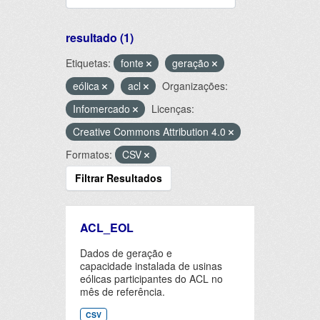
resultado (1)
Etiquetas:
fonte
geração
eólica
acl
Organizações:
Infomercado
Licenças:
Creative Commons Attribution 4.0
Formatos:
CSV
Filtrar Resultados
ACL_EOL
Dados de geração e
capacidade instalada de usinas
eólicas participantes do ACL no
mês de referência.
CSV