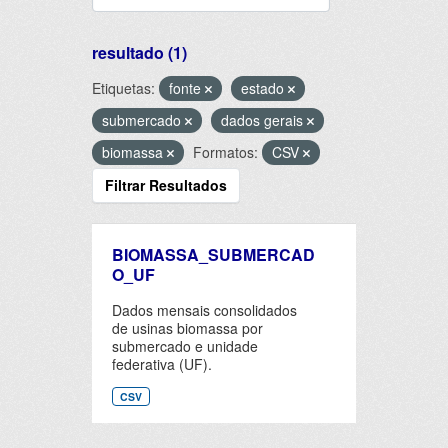
resultado (1)
Etiquetas:
fonte
estado
submercado
dados gerais
biomassa
Formatos:
CSV
Filtrar Resultados
BIOMASSA_SUBMERCAD
O_UF
Dados mensais consolidados
de usinas biomassa por
submercado e unidade
federativa (UF).
CSV