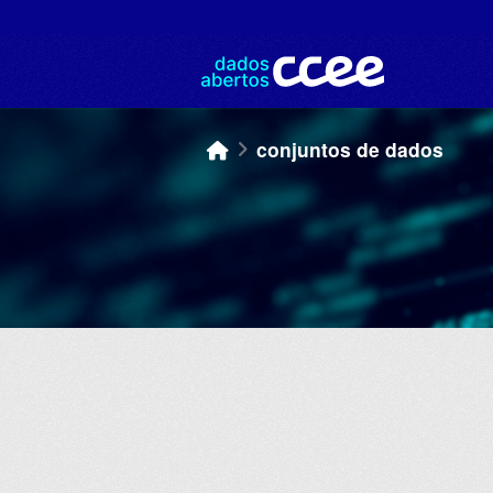
Skip to main content
conjuntos de dados