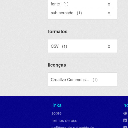
fonte
(1)
x
submercado
(1)
x
formatos
CSV
(1)
x
licenças
Creative Commons...
(1)
links
n
sobre
termos de uso
políticas de privacidade