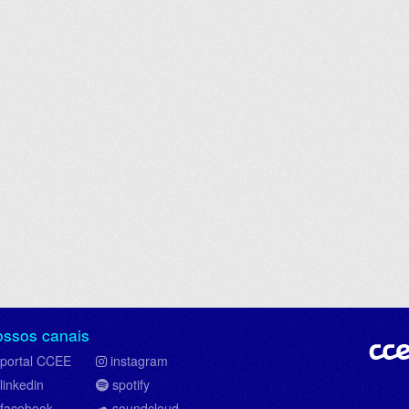
ossos canais
portal CCEE
instagram
linkedin
spotify
facebook
soundcloud