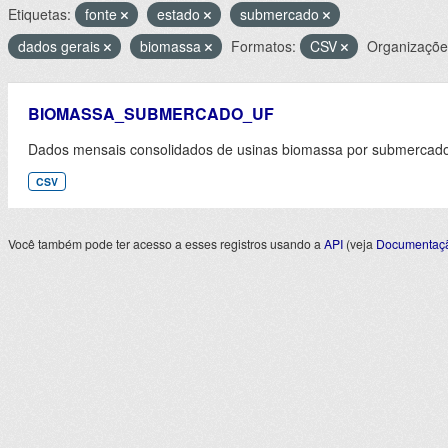
Etiquetas:
fonte
estado
submercado
dados gerais
biomassa
Formatos:
CSV
Organizaçõe
BIOMASSA_SUBMERCADO_UF
Dados mensais consolidados de usinas biomassa por submercado 
CSV
Você também pode ter acesso a esses registros usando a
API
(veja
Documentaçã