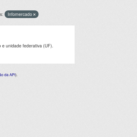
s:
Infomercado
e unidade federativa (UF).
o da API
).