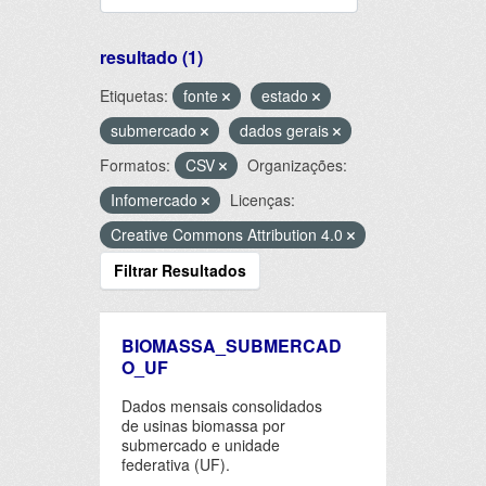
resultado (1)
Etiquetas:
fonte
estado
submercado
dados gerais
Formatos:
CSV
Organizações:
Infomercado
Licenças:
Creative Commons Attribution 4.0
Filtrar Resultados
BIOMASSA_SUBMERCAD
O_UF
Dados mensais consolidados
de usinas biomassa por
submercado e unidade
federativa (UF).