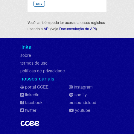
CSV
Você também pode ter acesso a esses registros
usando a
API
(veja
Documentação da API
).
links
sobre
termos de uso
políticas de privacidade
nossos canais
portal CCEE
instagram
linkedin
spotify
facebook
soundcloud
twitter
youtube