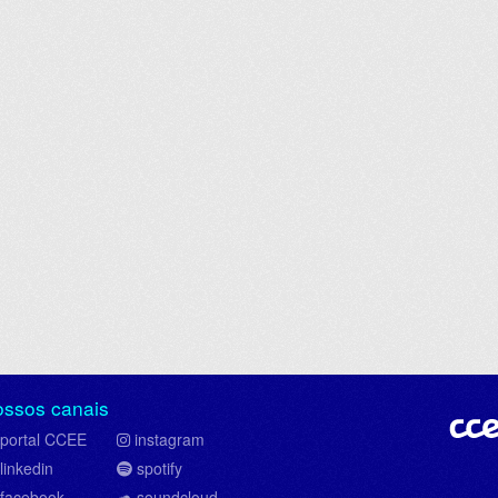
ossos canais
portal CCEE
instagram
linkedin
spotify
facebook
soundcloud