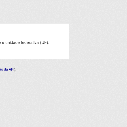
e unidade federativa (UF).
o da API
).