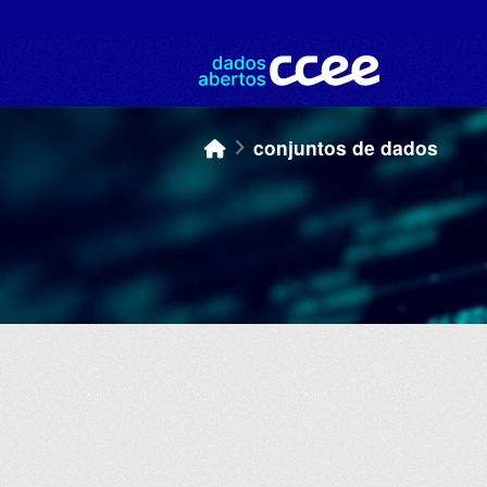
Skip to main content
conjuntos de dados