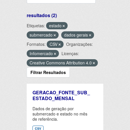
resultados (2)
Etiquetas:
estado
submercado
dados gerais
Formatos:
CSV
Organizações:
Infomercado
Licenças:
Creative Commons Attribution 4.0
Filtrar Resultados
GERACAO_FONTE_SUB_
ESTADO_MENSAL
Dados de geração por
submercado e estado no mês
de referência.
CSV