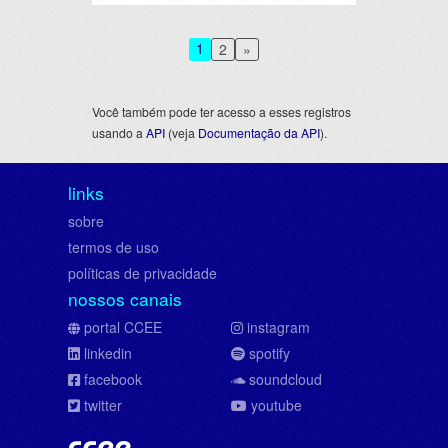
1
2
»
Você também pode ter acesso a esses registros
usando a
API
(veja
Documentação da API
).
links
sobre
termos de uso
políticas de privacidade
nossos canais
portal CCEE
instagram
linkedin
spotify
facebook
soundcloud
twitter
youtube