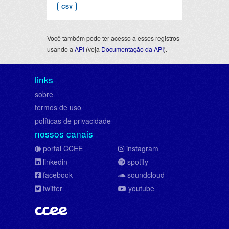
CSV
Você também pode ter acesso a esses registros
usando a
API
(veja
Documentação da API
).
links
sobre
termos de uso
políticas de privacidade
nossos canais
portal CCEE
instagram
linkedin
spotify
facebook
soundcloud
twitter
youtube